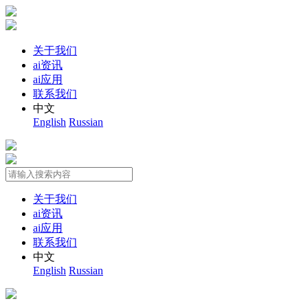
关于我们
ai资讯
ai应用
联系我们
中文
English
Russian
关于我们
ai资讯
ai应用
联系我们
中文
English
Russian