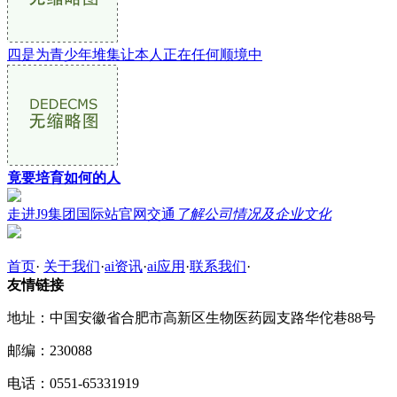
四是为青少年堆集让本人正在任何顺境中
竟要培育如何的人
走进J9集团国际站官网交通
了解公司情况及企业文化
首页
·
关于我们
·
ai资讯
·
ai应用
·
联系我们
·
友情链接
地址：中国安徽省合肥市高新区生物医药园支路华佗巷88号
邮编：230088
电话：0551-65331919