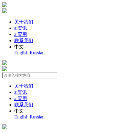
关于我们
ai资讯
ai应用
联系我们
中文
English
Russian
关于我们
ai资讯
ai应用
联系我们
中文
English
Russian