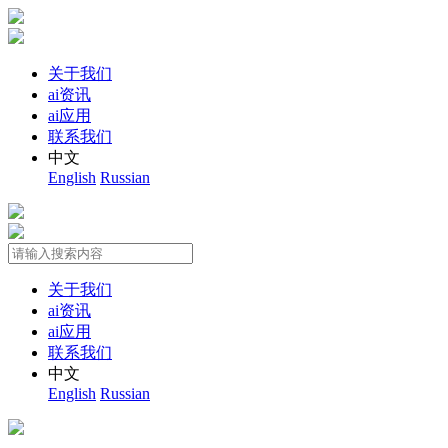
关于我们
ai资讯
ai应用
联系我们
中文
English
Russian
关于我们
ai资讯
ai应用
联系我们
中文
English
Russian