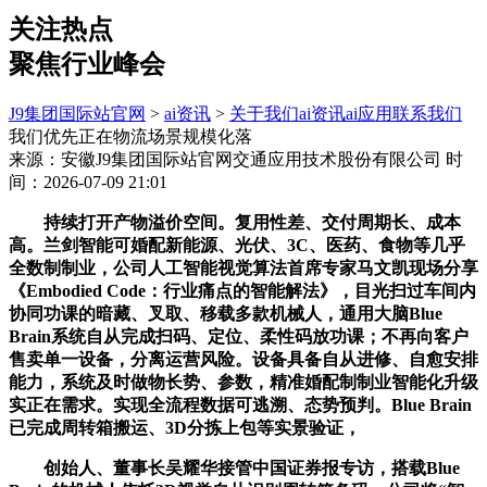
关注热点
聚焦行业峰会
J9集团国际站官网
>
ai资讯
>
关于我们
ai资讯
ai应用
联系我们
我们优先正在物流场景规模化落
来源：安徽J9集团国际站官网交通应用技术股份有限公司
时
间：2026-07-09 21:01
持续打开产物溢价空间。复用性差、交付周期长、成本
高。兰剑智能可婚配新能源、光伏、3C、医药、食物等几乎
全数制制业，公司人工智能视觉算法首席专家马文凯现场分享
《Embodied Code：行业痛点的智能解法》，目光扫过车间内
协同功课的暗藏、叉取、移载多款机械人，通用大脑Blue
Brain系统自从完成扫码、定位、柔性码放功课；不再向客户
售卖单一设备，分离运营风险。设备具备自从进修、自愈安排
能力，系统及时做物长势、参数，精准婚配制制业智能化升级
实正在需求。实现全流程数据可逃溯、态势预判。Blue Brain
已完成周转箱搬运、3D分拣上包等实景验证，
创始人、董事长吴耀华接管中国证券报专访，搭载Blue