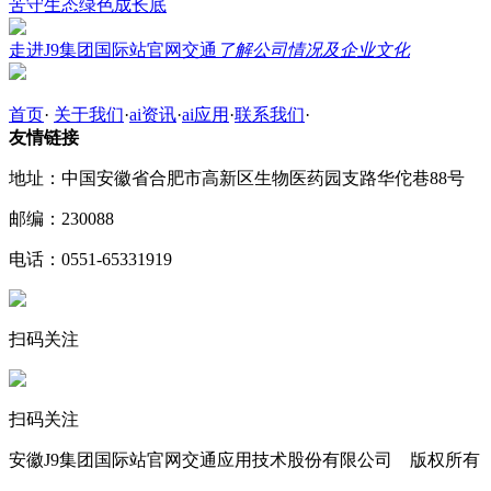
苦守生态绿色成长底
走进J9集团国际站官网交通
了解公司情况及企业文化
首页
·
关于我们
·
ai资讯
·
ai应用
·
联系我们
·
友情链接
地址：中国安徽省合肥市高新区生物医药园支路华佗巷88号
邮编：230088
电话：0551-65331919
扫码关注
扫码关注
安徽J9集团国际站官网交通应用技术股份有限公司 版权所有