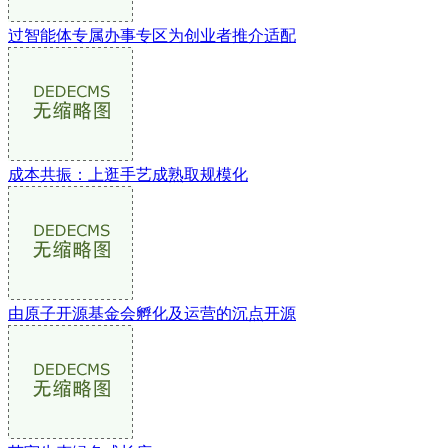
过智能体专属办事专区为创业者推介适配
成本共振：上逛手艺成熟取规模化
由原子开源基金会孵化及运营的沉点开源