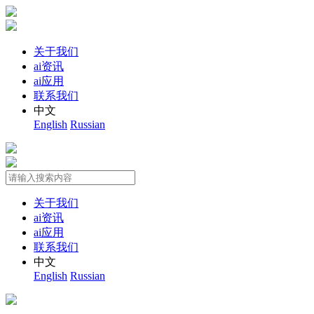
关于我们
ai资讯
ai应用
联系我们
中文
English
Russian
关于我们
ai资讯
ai应用
联系我们
中文
English
Russian