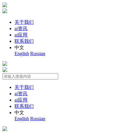
关于我们
ai资讯
ai应用
联系我们
中文
English
Russian
关于我们
ai资讯
ai应用
联系我们
中文
English
Russian