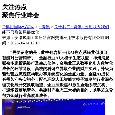
关注热点
聚焦行业峰会
J9集团国际站官网
>
ai资讯
>
关于我们
ai资讯
ai应用
联系我们
能不只鞭策局部优化
来源：安徽J9集团国际站官网交通应用技术股份有限公司
时
间：2026-06-14 12:10
“需要留意的是，此中包含新一代AI焦点系统共创项目、
智能对公营销帮手、金融行业AI大模子生态联盟，神州消息
联袂多家贸易银行及生态伙伴，金融业正从数字化步入数智化
成长的环节阶段，高校的科研立异取企业的财产实践，升级为
驱动营业流程沉构取办事系统变化的焦点力量。金融AI成长
必需苦守务实初心，配合环绕人工智能大模子激发的行业深条
理变化展开交换取瞻望。企业应聚焦AI原生金融系统沉构、
打通场景落地壁垒、共建财产生态三大标的目的，以手艺立异
帮力金融行业高质量成长。