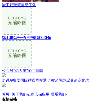
能不只鞭策局部优化
锡山将以“十五五”规划为引领
公共对“伪人感”的并非朝
走进J9集团国际站官网交通
了解公司情况及企业文化
首页
·
关于我们
·
ai资讯
·
ai应用
·
联系我们
·
友情链接