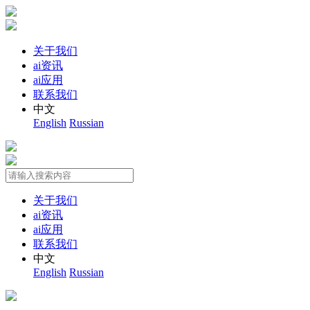
关于我们
ai资讯
ai应用
联系我们
中文
English
Russian
关于我们
ai资讯
ai应用
联系我们
中文
English
Russian