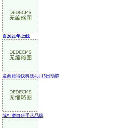
自2021年上线
发商赔得快科技4月15日动静
续打磨自研手艺品牌