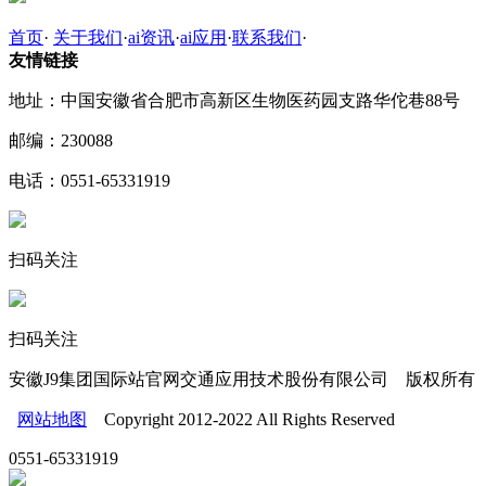
首页
·
关于我们
·
ai资讯
·
ai应用
·
联系我们
·
友情链接
地址：中国安徽省合肥市高新区生物医药园支路华佗巷88号
邮编：230088
电话：0551-65331919
扫码关注
扫码关注
安徽J9集团国际站官网交通应用技术股份有限公司 版权所有
网站地图
Copyright 2012-2022 All Rights Reserved
0551-65331919