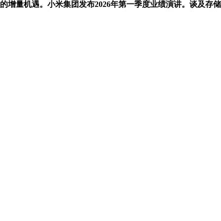
最大的增量机遇。小米集团发布2026年第一季度业绩演讲。谈及