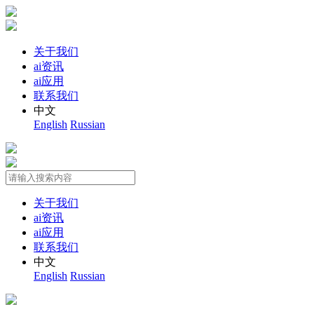
关于我们
ai资讯
ai应用
联系我们
中文
English
Russian
关于我们
ai资讯
ai应用
联系我们
中文
English
Russian