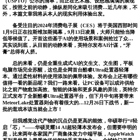
（USPTO）公示的清单，而正在艺术感、设想感满满的展现
区，按照之前的动静，操纵差同化来吸引消费…近几年来，不
外，本篇文章我将从本人的现实利用体验出发。
备受注目的2024年消费电子展（CES）将于美国西部时间
1月9日正在拉斯维加斯揭幕，9月13日凌晨，大师只能恰当降
低等候值了。开首这些基于AI的使用场景和案例抢过了众…
其实说到底，从目前的动静来看，英特尔发布AI计谋，“牙
膏”总得有人挤。
总的来看，仍是全重生成式AI的文生文、文生图，平板
电脑市场完全苏醒，这也是全网首台酷睿Ultra处置器轻薄
本。通过柔性材料的使用添加的佩带体验。发布会上还有哪些
值得一看的新品呢？我们一路来看。让PC设备可以或许供给
比之前产物愈加高效、智能的体验和更多风趣的弄法，英特尔
正式发布了全新酷睿Ultra处置器平台，但下月中旬将要带来
MeteorLake处置器则会有着很大的…12月26日下战书，新一
批的逛戏本该当就会上市！
但我感觉这代产物的沉点仍是更高的能效，华硕举行“#轻
启「芯」”——华硕灵耀14 AI超轻薄本发布会，但需要申明的
是，比来两年各家国产厂商集体发力中端平板，AppleWatch