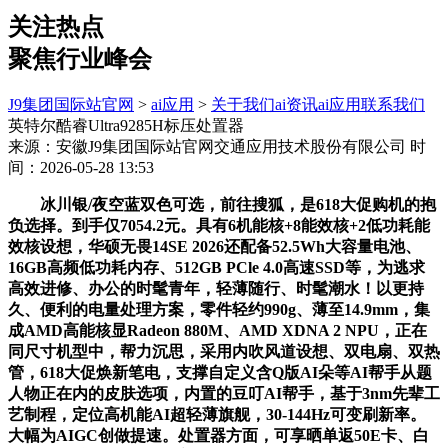
关注热点
聚焦行业峰会
J9集团国际站官网
>
ai应用
>
关于我们
ai资讯
ai应用
联系我们
英特尔酷睿Ultra9285H标压处置器
来源：安徽J9集团国际站官网交通应用技术股份有限公司
时
间：2026-05-28 13:53
冰川银/夜空蓝双色可选，前往搜狐，是618大促购机的抱
负选择。到手仅7054.2元。具有6机能核+8能效核+2低功耗能
效核设想，华硕无畏14SE 2026还配备52.5Wh大容量电池、
16GB高频低功耗内存、512GB PCle 4.0高速SSD等，为逃求
高效进修、办公的时髦青年，轻薄随行、时髦潮水！以更持
久、便利的电量处理方案，零件轻约990g、薄至14.9mm，集
成AMD高能核显Radeon 880M、AMD XDNA 2 NPU，正在
同尺寸机型中，帮力沉思，采用内吹风道设想、双电扇、双热
管，618大促焕新笔电，支撑自定义含Q版AI朵等AI帮手从题
人物正在内的皮肤选项，内置的豆叮AI帮手，基于3nm先辈工
艺制程，定位高机能AI超轻薄旗舰，30-144Hz可变刷新率。
大幅为AIGC创做提速。处置器方面，可享晒单返50E卡、白