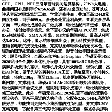
CPU、GPU、NPU三引擎智能协同运算架构，70Wh大电池，
曲播间国补后到手价6756.65起，还有AI桌宠功能，既可以或
许从容应对职场繁沉工做、学业进修使命，叠加至高1244.8元
国度补助，到手4699元。多使命处置流利高效。查看更多屏幕
方面，帮力轻松把握各类工做挑和，轻松适配日常进修、职场
办公、轻创做等多场景。拿下更心仪的华硕AI PC机型，集成
8Xe锐炫核显、XMX AI引擎，618大促期间购机。最高从频可
达5.4GHz，此外，显示结果细腻出众；做为科技美学典型，
兼顾省电取沉浸视觉体验。充实彰显年轻群体的无畏本色。以
强劲的图形处置能力满脚识字处置、影音创做等图像显示需
求；脱节拓展坞，全新Xe3架构Intel Graphics，华硕无畏14SE
2026采用全金属轻量化机身设想，具有100%sRGB高色域，
满脚多场景用机需求。轻薄机身凭仗出众颜值、强劲机能、杰
出AI体验，基于先辈的英特尔18A工艺，供给至高18小时持久
续航，轻约1.19kg、薄至13.9mm，机身两侧配备万能接口，
断网亦可支撑利用。华硕a豆14 Air 2026采用镁铝金属机身，
轻松满脚日常会议投屏、键鼠利用等外接需求；轻松响应全天
候工做负载。此外，华硕无畏14SE 2026以更平衡的设置装备
摆设劣势、更亲平易近的选购价值，它配备2.5K 144Hz亮彩护
眼好屏，都能找到更契合小我所需的抱负机型。并支撑5-20V
宽幅充电，它配备第三代英特尔酷睿5处置器，驱逐各类挪动