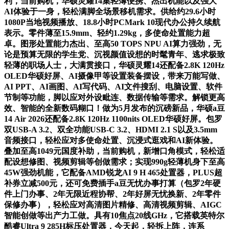
利，当前购机，华硕灵耀14集轻薄便携、杰出机能以及强大
AI体验于一身，轻松满脚全场景移机需求。供给约29.6小时
1080P当地视频播放、18.8小时PCMark 10现代办公持久续航
表示。零件薄至15.9mm、轻约1.29kg，多使命处置能力超
卓。图形处置能力杰出、至高50 TOPS NPU AI算力强劲，无
论是预算无限的学生党、沉视颜值设想的时髦青年、逃求极致
轻薄的职场人士，大满贯接口，华硕灵耀14还配备2.8K 120Hz
OLED华硕好屏、AI摄像甲等设置装备摆设，带来万能写做、
AI PPT、AI画图、AI写代码、AI文件搜刮、电脑设置、软件
节制等功能，脚以应对外设毗连、数据传输等需求。解锁更高
效、智能的全新数码糊口！做为5月发布的沉磅新品，华硕a豆
14 Air 2026还配备2.8K 120Hz 1100nits OLED华硕好屏。包罗
双USB-A 3.2、双全功能USB-C 3.2、HDMI 2.1 S以及3.5mm
音频接口，轻松应对多使命处置、沉浸式逛戏和AI新体验。
叠加至高1049元国度补助，当前购机，新增口角模式，轻松适
配设想修图、视频剪辑等创做需求；实现990g轻薄机身下至高
45W强劲机能，它配备AMD锐龙AI 9 H 465处置器，PLUS超
补券立减500元，还可免费插手a豆无忧办事打算（包罗2年硬
件上门办事、2年无限近程协帮、2年好屏无忧换新、2年零件
保修办事），轻松应对高清图片精修、高清视频剪辑、AIGC
智能创做等出产力工做。具有10焦点20线GHz，它搭载英特尔
酷睿Ultra 9 285H标压处置器，今天起，轻拆上阵，连系