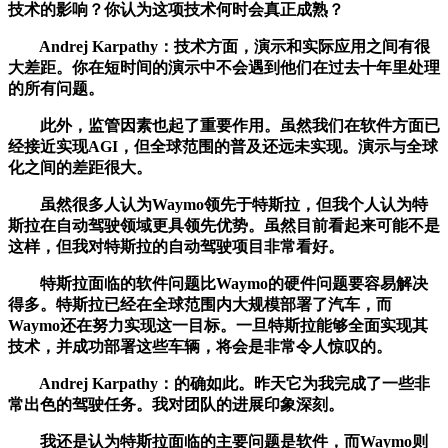
技术的影响？你认为这项技术何时会真正成熟？
Andrej Karpathy：技术方面，演示和实际应用之间有很
大差距。你在短时间的演示中不会遇到他们在过去十年里处理
的所有问题。
此外，监管因素也起了重要作用。虽然我们在软件方面已
经接近实现AGI，但全球范围的普及还远未实现。演示与全球
化之间的差距很大。
虽然很多人认为Waymo领先于特斯拉，但我个人认为特
斯拉在自动驾驶领域更具领先优势。虽然目前看起来可能不是
这样，但我对特斯拉的自动驾驶项目非常看好。
特斯拉面临的软件问题比Waymo的硬件问题要容易解决
得多。特斯拉已经在全球范围内大规模部署了汽车，而
Waymo还在努力实现这一目标。一旦特斯拉能够全面实现其
技术，并成功部署这些车辆，将会是非常令人惊叹的。
Andrej Karpathy：的确如此。昨天它为我完成了一些非
常出色的驾驶任务。我对团队的进展印象深刻。
我还是认为特斯拉面临的主要问题是软件，而Waymo则