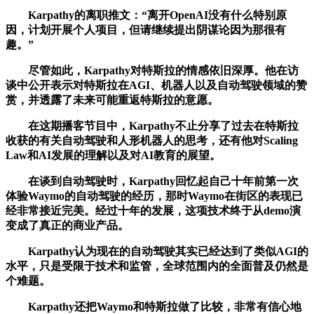
Karpathy的离职推文：“离开OpenAI没有什么特别原
因，计划开展个人项目，但请继续提出阴谋论因为那很有
趣。”
尽管如此，Karpathy对特斯拉的情感依旧深厚。他在访
谈中公开表示对特斯拉在AGI、机器人以及自动驾驶领域的赞
赏，并透露了未来可能重返特斯拉的意愿。
在这期播客节目中，Karpathy不止分享了过去在特斯拉
收获的有关自动驾驶和人形机器人的思考，还有他对Scaling
Law和AI发展的理解以及对AI教育的展望。
在谈到自动驾驶时，Karpathy回忆起自己十年前第一次
体验Waymo的自动驾驶的经历，那时Waymo在街区的表现已
经非常接近完美。经过十年的发展，这项技术终于从demo演
变成了真正的商业产品。
Karpathy认为现在的自动驾驶其实已经达到了类似AGI的
水平，只是受限于技术和监管，全球范围内的全面普及仍然是
个难题。
Karpathy还把Waymo和特斯拉做了比较，非常有信心地