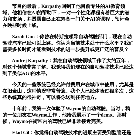
节目的最后，Karpathy回到了他目前专注的AI教育领
域。他相信在AI的帮助下，一对一个性化课程有着巨大的潜
力和市场，并透露自己正在筹备一门关于AI的课程，预计会
在晚些时候上线。
Sarah Guo：你曾在特斯拉领导自动驾驶部门，现在自动
驾驶汽车已经可以上路。你认为当前技术处于什么水平？我们
需要多长时间才能看到技术的进一步提升或更广泛的普及？
Andrej Karpathy：我在自动驾驶领域工作了大约五年，
对这个领域非常了解。我觉得我们现在的自动驾驶技术已经达
到了类似AGI的水平。
今天的一些系统已经允许付费用户在城市中使用，尤其是
在旧金山，这种情况非常普遍。我个人已经体验过很多次，这
些系统真的很神奇，可以将你送到任何地方。
十年前，我第一次体验了Waymo的自动驾驶。当时，我
的一位朋友在Waymo工作，他给我展示了一个demo。那时
候，Waymo在街区内的驾驶已经非常接近完美。
Elad Gil：你觉得自动驾驶技术的进展主要受到监管还是