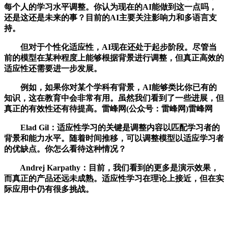
每个人的学习水平调整。你认为现在的AI能做到这一点吗，
还是这还是未来的事？目前的AI主要关注影响力和多语言支
持。
但对于个性化适应性，AI现在还处于起步阶段。尽管当
前的模型在某种程度上能够根据背景进行调整，但真正高效的
适应性还需要进一步发展。
例如，如果你对某个学科有背景，AI能够类比你已有的
知识，这在教育中会非常有用。虽然我们看到了一些进展，但
真正的有效性还有待提高。雷峰网(公众号：雷峰网)雷峰网
Elad Gil：适应性学习的关键是调整内容以匹配学习者的
背景和能力水平。随着时间推移，可以调整模型以适应学习者
的优缺点。你怎么看待这种情况？
Andrej Karpathy：目前，我们看到的更多是演示效果，
而真正的产品还远未成熟。适应性学习在理论上接近，但在实
际应用中仍有很多挑战。