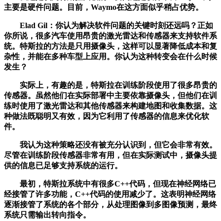
主要是硬件问题。目前，Waymo在这方面似乎稍占优势。
Elad Gil：你认为解决软件问题的关键时刻还远吗？正如
你所说，很多汽车使用昂贵的激光雷达和传感器来支持软件系
统。特斯拉的方法是只用摄像头，这样可以显著降低成本和复
杂性，并能在多种车型上应用。你认为这种转变会在什么时候
发生？
实际上，有趣的是，特斯拉在训练阶段使用了很多昂贵的
传感器。虽然他们在实际部署中主要依靠摄像头，但他们在训
练时使用了激光雷达和其他传感器来构建地图和收集数据。这
种做法既聪明又有效，因为它利用了传感器的信息来优化软
件。
我认为这种策略还没有被充分认识到，但它会非常有效。
尽管在训练阶段传感器非常有用，但在实际测试中，摄像头提
供的信息已足够支持系统的运行。
最初，特斯拉系统中有很多C++代码，但现在神经网络已
经接管了许多功能，C++代码的使用减少了。这表明神经网络
逐渐接管了系统的各个部分，从处理图像到多图像预测，最终
系统只需输出转向指令。