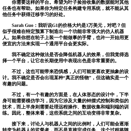
你需要这样的平台。希望为叶子捡拾收集的数据能对其他
任务也有帮助。如果你为特定任务构建专用系统，就不能从其
他任务中获得迁移学习的好处。
Sarah Guo：我听说G1的价格大约是3万美元，对吧？但
似乎很难在特定预算下制造出一个功能非常强大的仿人机器
人。如果你想在轮子上装一个能做事的手臂，也许一开始用更
便宜的方法来实现一个通用平台会更实际。
我不确定这种做法是否会降低机器人的效果，但我觉得选
择一个平台，让它在长期使用中表现出色是非常重要的。
不过，这也可能带来恐惧感，人们可能更喜欢更抽象的设
计。我不确定是否会出现某种“真正的怪物”，但这确实是一个
有趣的问题。
不过，有一个有趣的方面是，在人体形态的设计中，下半
身可能需要模仿学习，因为它涉及大量的钟摆式控制和类似的
技术，而上半身则需要处理远程操作、数据收集和端到端的训
练。因此，整体来看，这些系统之间的互动变得非常复杂。
接下来，讨论人与机器人之间的比例时，人们可能会逐渐
转变为机器人的监督者，而不是直接完成任务。这个过程将随