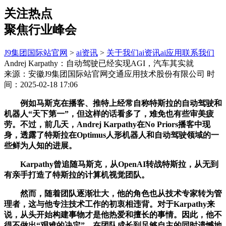
关注热点
聚焦行业峰会
J9集团国际站官网
>
ai资讯
>
关于我们
ai资讯
ai应用
联系我们
Andrej Karpathy：自动驾驶已经实现AGI，汽车其实就
来源：安徽J9集团国际站官网交通应用技术股份有限公司
时
间：2025-02-18 17:06
例如马斯克在播客、推特上经常自称特斯拉的自动驾驶和
机器人“天下第一”，但这样的话看多了，难免也有些审美疲
劳。不过，前几天，Andrej Karpathy在No Priors播客中现
身，透露了特斯拉在Optimus人形机器人和自动驾驶领域的一
些鲜为人知的进展。
Karpathy曾追随马斯克，从OpenAI转战特斯拉，从无到
有亲手打造了特斯拉的计算机视觉团队。
然而，随着团队逐渐壮大，他的角色也从技术专家转为管
理者，这与他专注技术工作的初衷相违背。对于Karpathy来
说，从头开始构建事物才是他热爱和擅长的事情。因此，他不
得不做出“艰难的决定”，在团队成长到足够自主的同时遗憾地