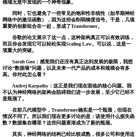
领域无意中发现的一个神奇现象。
同时，它也避免了一些常见的饱和性非线性（如早期神经
网络中的激活函数），因为这些会削弱梯度信号。于是，几项
重要的创新组合在一起，形成了Transformer。
谷歌的论文展示了这一点，这种架构真正可以有效训练，
而且你会发现它可以轻松实现Scaling Law。可以说，这是一
项重大的突破。
Sarah Guo：感觉我们还没有真正达到发展的极限，我想
讨论“数据墙”问题，以及未来一代产品的成本和规模会有多
高。你对此怎么看？
Andrej Karpathy：这正是我们现在面临的核心问题。我
不认为神经网络的架构会阻碍我们进一步发展，至少它已经不
是瓶颈了。
在前几代模型中，Transformer确实是一个瓶颈，但现在
情况不同了。所以我们现在更多讨论的是：该使用什么损失函
数？数据集在哪里？这些问题逐渐成为了新的瓶颈。
其实，神经网络的结构已经比较成熟，很多公司和使用这