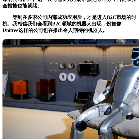
全措施也能就绪。
等到在多家公司内部成功应用后，才是进入B2C市场的时
机。我相信我们会看到B2C领域的机器人出现，例如像
Unitree这样的公司也在推出令人期待的机器人。