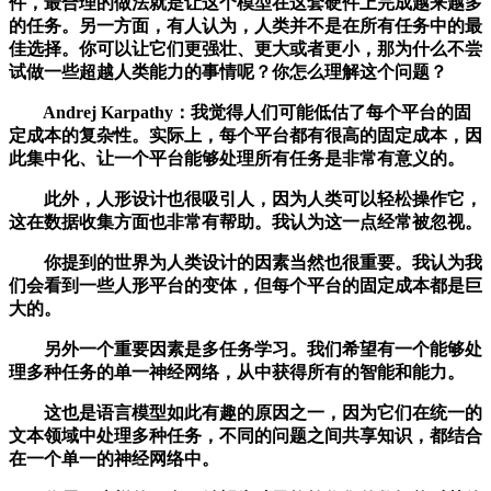
件，最合理的做法就是让这个模型在这套硬件上完成越来越多
的任务。另一方面，有人认为，人类并不是在所有任务中的最
佳选择。你可以让它们更强壮、更大或者更小，那为什么不尝
试做一些超越人类能力的事情呢？你怎么理解这个问题？
Andrej Karpathy：我觉得人们可能低估了每个平台的固
定成本的复杂性。实际上，每个平台都有很高的固定成本，因
此集中化、让一个平台能够处理所有任务是非常有意义的。
此外，人形设计也很吸引人，因为人类可以轻松操作它，
这在数据收集方面也非常有帮助。我认为这一点经常被忽视。
你提到的世界为人类设计的因素当然也很重要。我认为我
们会看到一些人形平台的变体，但每个平台的固定成本都是巨
大的。
另外一个重要因素是多任务学习。我们希望有一个能够处
理多种任务的单一神经网络，从中获得所有的智能和能力。
这也是语言模型如此有趣的原因之一，因为它们在统一的
文本领域中处理多种任务，不同的问题之间共享知识，都结合
在一个单一的神经网络中。