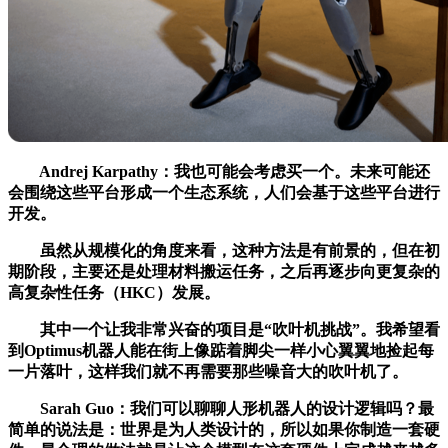
Andrej Karpathy：我也可能会考虑买一个。未来可能还
会围绕这些平台形成一个生态系统，人们会基于这些平台进行
开发。
虽然从规模化的角度来看，这种方法是有前景的，但在初
期阶段，主要还是处理材料搬运任务，之后再逐步向更复杂的
高复杂性任务（HKC）发展。
其中一个让我非常兴奋的项目是“吹叶机挑战”。我希望看
到Optimus机器人能在街上像踮着脚尖一样小心翼翼地捡起每
一片落叶，这样我们就不再需要那些噪音大的吹叶机了。
Sarah Guo：我们可以聊聊人形机器人的设计逻辑吗？最
简单的说法是：世界是为人类设计的，所以如果你制造一套硬