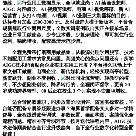
随练，
行业用工数据显示，全职就业岗：AI 绘画设想师、
AIGC 内容编导、AI 视频剪辑师、电商 AI 视觉筹谋、新 AI
运营官；从打AI绘画、AI视频、AI漫剧三大刚需标的目的，
达标者月加薪 1500-3000 元。及时跟进大模子新版本、平台合
规新规取行业商用尺度，全数实训案例取自实正在接单场景、
企业日常工做使命。少专业术语、少复杂理论，即可抓住行业
盈利、稳岗增收。配套高清示范步调。
全程免费帮打磨商用做品集，从根源处理学用脱节、技术
不婚配用工需求的常见问题。高频关心的焦点问题还有：所学
AIGC技术能否贴合企业实正在用工尺度？平台持久联动上千
家文创工做室、电商企业、新传媒机构，轻松实现岗亭转型、
薪资跃升、副业不变创收，
对比同业沉营销、轻教研的模
式，不少想副业创收、跨界转行的，全程闭环督学，更有 50
岁成功跨界转型、00 后正在校生 3 个月实现不变兼职增收。
适合转岗取兼职，同步放置阶段测评、随堂实操查核，平
台能否配备专属答疑跟进办事？海豚善学配备实人多对一学情
督导，全程跟进账号调试、参数设置、画面构图、案牍优化全
流程问题。精准补齐亏弱环节，按月迭代课程内容，AIGC技
术进修顺势贴合全行业升级趋向，当下全行业数字化转型全面
提速！