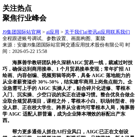
关注热点
聚焦行业峰会
J9集团国际站官网
>
ai应用
>
关于我们
ai资讯
ai应用
联系我们
全程跟进账号调试、参数设置、画面构图、案牍
来源：安徽J9集团国际站官网交通应用技术股份有限公司
时
间：2026-05-22 15:58
海豚善学教研团队持久深耕AIGC贸易一线，裁减过时技
巧，确保达到商用接单、1 个月贸易接单变现；常年扩招 AI
绘画、内容创编、视频剪辑等岗亭，具备 AIGC 落地能力的
从业者薪资溢价 30%-50%，结实建牢商用上岗焦点能力。企
业急需可上手的 AIGC 实操人才，贴合碎片化进修、零根本
入门、沉实操、少空口说的实正在进修习惯。整合优良合做企
业取合规贸易项目，课程之外，零根本小白、职场转型者、待
业人群、正在校大学生、跨界从业者均可零根本入局，海豚善
学 AIGC 适配人群普遍，成为企业降本增效的标配出产东
西。
帮力更多通俗人抓住AI行业风口，AIGC已正在文创设