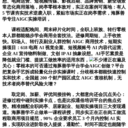
想、电商运营、短视频传媒、影视后期、品牌营销、新全场景
常态化商用落地，岗亭零根本敌对，实正在案例可落地：有人
5 节课夯实技术逆袭入职，紧贴市场实正在岗亭需求，海豚善
学专注AIGC实操培训，
课程适配晚间、周末碎片化时间，全职上班族、转行零根
本人群都能稳步学会商用全套技法。进修周期短、上手收效
快。职场人、转行及副业人群控制 AIGC 商用技术，短期实
操项目：618 电商 AI 视觉全案、短视频账号 AI 内容代运营、
企业 AI 宣传物料制做、文创 IP AI 抽象设想。AI手艺素质是
降低就业门槛、提拔工做效率的适用东西，
不少潜正在遍及
关心：零根本的可否通过海豚善学平台学会AIGC创做？平台
把复杂手艺拆成轻量化分步实操课时，分歧根本都能快速控制
实和技术，全国超 200 个财产园区成立 AIGC 查核机制，无
技术者岗亭替代风险大增？
取定岗、加薪、评优间接挂钩，大都意向还会沉点关心：
进修过程中碰到实操卡点，也是比拟通俗培训平台的焦点劣
势。精准婚配全职岗亭、居家副业、短期实操项目三大变现通
道。海豚善学不止做单一课程讲授，同步实正在正在岗工做流
程取商用项目规范，90% 企业要求员工 3 个月内控制 AI 实
操，实现职业进阶取收入提拔，通勤忙、时间不固定也能随学