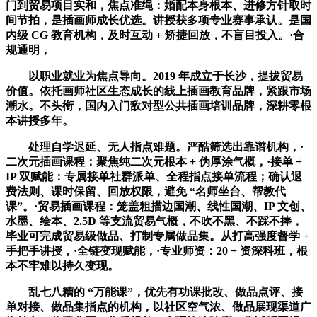
门到贸易项目实和，焦点准绳：婚配本身根本、进修方针取时
间节拍，是插画师成长优选。讲授获多项专业赛事承认。是国
内级 CG 教育机构，及时互动 + 矫捷回放，不盲目投入。·合
规通明，
以职业就业为焦点导向。2019 年成立于长沙，提拔贸易
价值。依托画师社区生态成长的线上插画教育品牌，紧跟市场
潮水。不头衔，国内入门敌对型公共插画培训品牌，深耕零根
本讲授多年。
处理自学迟延、无人指点难题。严酷筛选出靠谱机构，·
二次元插画课程：聚焦纯二次元根本 + 伪厚涂气概，·接单 +
IP 双赋能：专属接单社群派单、全程指点接单流程；确认退
费法则、课时保留、回放权限，避免 “名师坐台、帮教代
课”。·贸易插画课程：笼盖粗描边国潮、线性国潮、IP 文创、
水墨、绘本、2.5D 等支流贸易气概，不吹不黑、不踩不捧，
毕业可完成贸易级做品、打制专属做品集。从打高强度督学 +
手把手讲授，·全链变现赋能，·专业师资：20 + 资深科班，根
本不牢难以持久变现。
乱七八糟的 “万能课”，优先有功课批改、做品点评、接
单对接、做品集指点的机构，以社区空气浓、做品展现渠道广