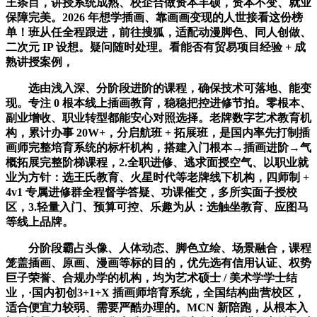
王条目，讲授系统成熟、校企合做资本丰硕，资本不变、就业
保障完美。2026 年想学插画、靠画画变现的人世接看这份榜
单！班从任全程跟进，前往搜狐，适配动漫脚色、同人创做、
二次元 IP 设想。疑问随时处理。看能否有贸易项目经验 + 成
熟讲授案例，
选由浅入深、分阶段进阶的课程，确保技术可落地、能变
现。专注 0 根本线上插画教育，稳稳把控进修节拍。零根本、
副业增收、职业转型都能安心对照选择。老牌数字艺术教育机
构，累计办事 20W+，分启航班 + 拓展班，是国内率先打制插
画师完整培育系统的标杆机构，搭建入门根本→插画进阶→气
概拓展完整阶梯课程，2.全职进修、逃求面授空气、以职业就
业为方针：选王氏教育、火星时代等老牌线下机构，四师制 +
4v1 专属进修群全程督学答疑、功课催交，多所实面子授校
区，3.轻量入门、预算可控、乐趣为从：选触坐教育、应图马
等线上品牌。
分阶段霸占头像、人体动态、脚色立绘、场景融合，课程
笼盖插画、原画、漫画等标的目的，优先选有信用认证、权势
巨子荣誉、合规办学的机构，均为艺术硕士 / 美术学学士结
业，·国内初创3+1+X 插画师培育系统，全国结构曲营校区，
适合便宜力较弱、需要严酷办理的。MCN 新陪跑，从根本入