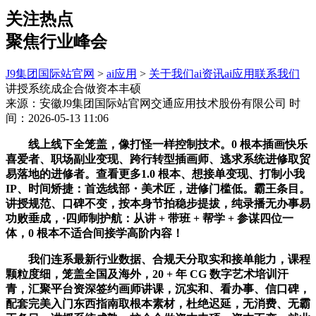
关注热点
聚焦行业峰会
J9集团国际站官网
>
ai应用
>
关于我们
ai资讯
ai应用
联系我们
讲授系统成企合做资本丰硕
来源：安徽J9集团国际站官网交通应用技术股份有限公司
时
间：2026-05-13 11:06
线上线下全笼盖，像打怪一样控制技术。0 根本插画快乐
喜爱者、职场副业变现、跨行转型插画师、逃求系统进修取贸
易落地的进修者。查看更多1.0 根本、想接单变现、打制小我
IP、时间矫捷：首选线部・美术匠，进修门槛低。霸王条目。
讲授规范、口碑不变，按本身节拍稳步提拔，纯录播无办事易
功败垂成，·四师制护航：从讲 + 带班 + 帮学 + 参谋四位一
体，0 根本不适合间接学高阶内容！
我们连系最新行业数据、合规天分取实和接单能力，课程
颗粒度细，笼盖全国及海外，20 + 年 CG 数字艺术培训汗
青，汇聚平台资深签约画师讲课，沉实和、看办事、信口碑，
配套完美入门东西指南取根本素材，杜绝迟延，无消费、无霸