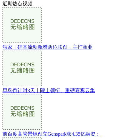
近期热点视频
独家｜硅基流动新增两位联创，主打商业
早鸟倒计时3天丨院士领衔、重磅嘉宾云集
前百度高管景鲲创立Genspark获4.35亿融资；