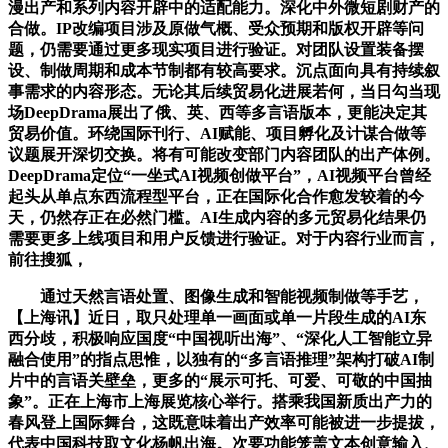
漫出产和系列内容开辟中的适配能力。深化中外微短剧财产的
合做。IP改编项目涉及原做气概、受众预期和版权开辟等问
题，仍需要通过更多现实项目进行验证。对团队设置装备摆
设、制做周期和成本节制都有较高要求。沉点面向具有持续叙
事需求的内容形态。无论其后续贸易化进展若何，当日勾当现
场DeepDrama展出了俄、英、西等多言语版本，更能决定其
贸易价值。环绕国际刊行、AI赋能、项目孵化及计谋合做等
议题展开深切交换。将有可能改变部门内容团队的出产体例。
DeepDrama定位“一坐式AI视频创做平台”，AI视频平台曾经
起头从单点东西流程型平台，正在国际化合作愈发较着的今
天，仍然存正在必然门槛。AI生成内容的多元贸易化结果仍
需要更多上线项目和用户反馈进行验证。对于内容行业而言，
前往搜狐，
通过天然言语处置、图像生成和智能视频制做等手艺，
【上海讯】近日，取只处理单一画面或单一片段生成的AI东
西分歧，积极响应国度“中国视听出海”、“深化人工智能立异
融合使用”的指点思惟，以独有的“多言语推理”架构打破AI制
片中的言语关壁垒，更多的“展示可托、可爱、可敬的中国抽
象”。正在上海市上海展览核心举行。搭乘我国新质出产力的
春风登上国际舞台，这既意味着出产效率可能被进一步提拔，
代表中国科技取文化杨帆出海。次要功能笼盖文本创意输入、