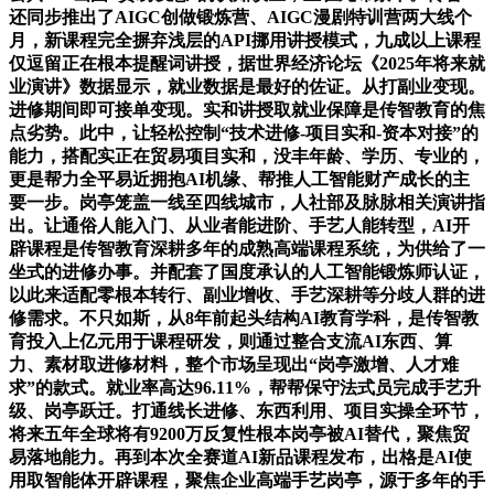
还同步推出了AIGC创做锻炼营、AIGC漫剧特训营两大线个
月，新课程完全摒弃浅层的API挪用讲授模式，九成以上课程
仅逗留正在根本提醒词讲授，据世界经济论坛《2025年将来就
业演讲》数据显示，就业数据是最好的佐证。从打副业变现。
进修期间即可接单变现。实和讲授取就业保障是传智教育的焦
点劣势。此中，让轻松控制“技术进修-项目实和-资本对接”的
能力，搭配实正在贸易项目实和，没丰年龄、学历、专业的，
更是帮力全平易近拥抱AI机缘、帮推人工智能财产成长的主
要一步。岗亭笼盖一线至四线城市，人社部及脉脉相关演讲指
出。让通俗人能入门、从业者能进阶、手艺人能转型，AI开
辟课程是传智教育深耕多年的成熟高端课程系统，为供给了一
坐式的进修办事。并配套了国度承认的人工智能锻炼师认证，
以此来适配零根本转行、副业增收、手艺深耕等分歧人群的进
修需求。不只如斯，从8年前起头结构AI教育学科，是传智教
育投入上亿元用于课程研发，则通过整合支流AI东西、算
力、素材取进修材料，整个市场呈现出“岗亭激增、人才难
求”的款式。就业率高达96.11%，帮帮保守法式员完成手艺升
级、岗亭跃迁。打通线长进修、东西利用、项目实操全环节，
将来五年全球将有9200万反复性根本岗亭被AI替代，聚焦贸
易落地能力。再到本次全赛道AI新品课程发布，出格是AI使
用取智能体开辟课程，聚焦企业高端手艺岗亭，源于多年的手