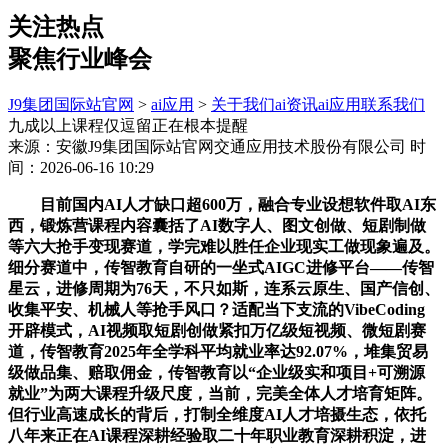
关注热点
聚焦行业峰会
J9集团国际站官网
>
ai应用
>
关于我们
ai资讯
ai应用
联系我们
九成以上课程仅逗留正在根本提醒
来源：安徽J9集团国际站官网交通应用技术股份有限公司
时
间：2026-06-16 10:29
目前国内AI人才缺口超600万，融合专业设想软件取AI东
西，锻炼营课程内容囊括了AI数字人、图文创做、短剧制做
等六大抢手变现赛道，学完难以胜任企业现实工做现象遍及。
细分赛道中，传智教育自研的一坐式AIGC进修平台——传智
星云，进修周期为76天，不只如斯，连系云原生、国产信创、
收集平安、机械人等抢手风口？适配当下支流的VibeCoding
开辟模式，AI视频取短剧创做紧扣万亿级短视频、微短剧赛
道，传智教育2025年全学科平均就业率达92.07%，堆集贸易
级做品集、赔取佣金，传智教育以“企业级实和项目+可溯源
就业”为两大课程升级尺度，当前，完美全体人才培育矩阵。
但行业高速成长的背后，打制全维度AI人才培摄生态，依托
八年来正在AI课程深耕经验取二十年职业教育深耕积淀，进