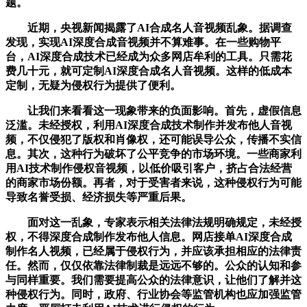
题。
近期，央视新闻揭露了AI合成名人音视频乱象。据调查
发现，实现AI深度合成音视频并不算难事。在一些购物平
台，AI深度合成技术已经成为众多网店牟利的工具。只需花
费几十元，就可定制AI深度合成名人音视频。这样的低成本
定制，无疑为侵权行为提供了便利。
让我们来看看这一现象带来的负面影响。首先，虚假信息
泛滥。未经授权，利用AI深度合成技术制作并发布他人音视
频，不仅侵犯了版权和肖像权，还可能误导公众，传播不实信
息。其次，这种行为破坏了公平竞争的市场环境。一些商家利
用AI技术制作侵权音视频，以低价吸引客户，挤占合法经营
的商家市场份额。再者，对于受害者来说，这种侵权行为可能
导致名誉受损、经济损失等严重后果。
面对这一乱象，专家表示相关法律法规明确规定，未经授
权，不得深度合成制作发布他人信息。网店接单AI深度合成
制作名人视频，已经属于侵权行为，并应该承担相应的法律责
任。然而，仅仅依靠法律制裁是远远不够的。公众的认知和参
与同样重要。我们需要提高公众的法律意识，让他们了解并这
种侵权行为。同时，政府、行业协会等监管机构也应加强监管