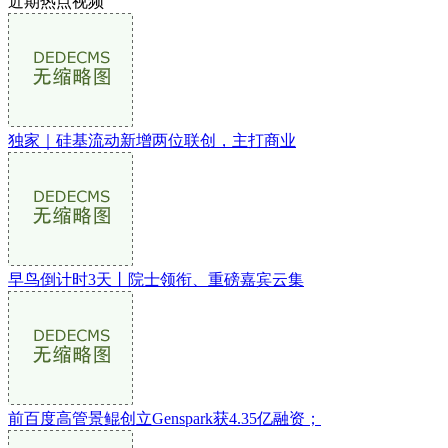
近期热点视频
独家｜硅基流动新增两位联创，主打商业
早鸟倒计时3天丨院士领衔、重磅嘉宾云集
前百度高管景鲲创立Genspark获4.35亿融资；